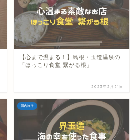
【心まで温まる！】島根・玉造温泉の
「ほっこり食堂 繋がる根」
日
2023年2月21日
国内旅行