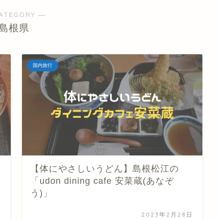
ATEGORY ―
島根県
国内旅行
【体にやさしいうどん】島根松江の
「udon dining cafe 安菜蔵(あなぞ
う)」
日
2023年2月28日