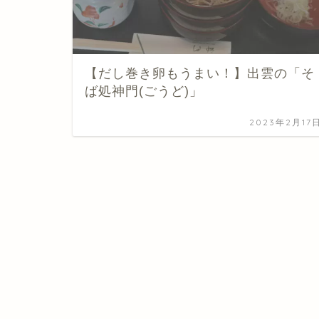
【だし巻き卵もうまい！】出雲の「そ
ば処神門(ごうど)」
2023年2月17