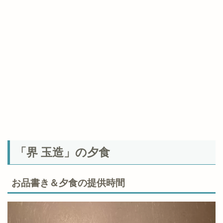
「界 玉造」の夕食
お品書き＆夕食の提供時間