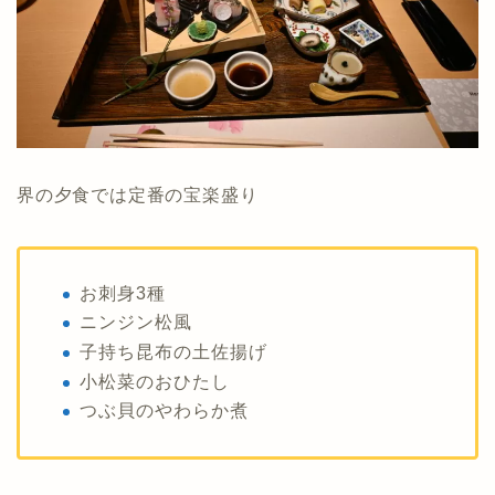
界の夕食では定番の宝楽盛り
お刺身3種
ニンジン松風
子持ち昆布の土佐揚げ
小松菜のおひたし
つぶ貝のやわらか煮