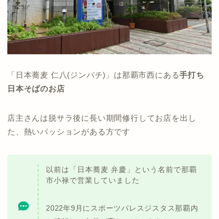
「日本蕎麦 仁八(ジンパチ)」は那覇市西にある
手打ち
日本そばのお店
店主さんは脱サラ後に長い期間修行してお店を出し
た、熱いパッションがある方です
以前は「日本蕎麦 弁慶」という名前で那覇
市小禄で営業していました
2022年9月にスポーツパレスジスタス那覇内