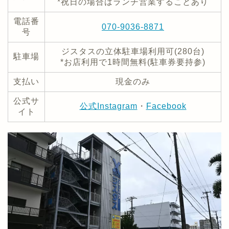
*祝日の場合はランチ営業することあり
電話番
070-9036-8871
号
ジスタスの立体駐車場利用可(280台)
駐車場
*お店利用で1時間無料(駐車券要持参)
支払い
現金のみ
公式サ
公式Instagram
・
Facebook
イト