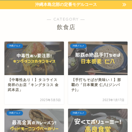
沖縄本島北部の定番モデルコース
― CATEGORY ―
飲食店
沖縄グルメ
沖縄グルメ
【中毒性あり！】タコライス
【手打ちそばが美味い！】那
発祥のお店「キングタコス 金
覇の「日本蕎麦 仁八(ジンパ
武本店」
チ)」
2023年3月3日
2023年1月17日
沖縄グルメ
沖縄グルメ