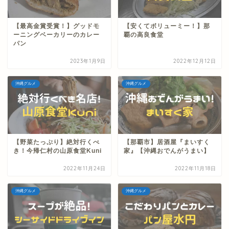
【最高金賞受賞！】グッドモ
【安くてボリューミー！】那
ーニングベーカリーのカレー
覇の高良食堂
パン
2023年1月9日
2022年12月12日
沖縄グルメ
沖縄グルメ
【野菜たっぷり】絶対行くべ
【那覇市】居酒屋『まいすく
き！今帰仁村の山原食堂Kuni
家』【沖縄おでんがうまい】
2022年11月24日
2022年11月18日
沖縄グルメ
沖縄グルメ