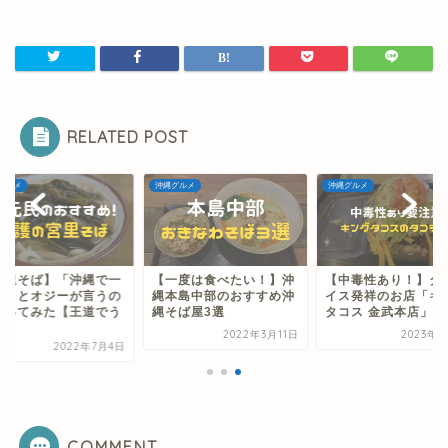
RELATED POST
グルメ
沖縄グルメ
沖縄グルメ
宮里そば】「沖縄で一
【一度は食べたい！】沖
【中毒性あり！】タ
！」とオジーが言うの
縄本島中部のおすすめ沖
イス発祥のお店「キ
行ってみた【王道でう
縄そば屋3選
タコス 金武本店」
い】
2022年3月11日
2023年3
2022年7月4日
COMMENT